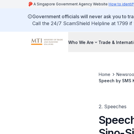
A Singapore Government Agency Website
How to identif
Government officials will never ask you to tr
Call the 24/7 ScamShield Helpline at 1799 if
Who We Are
Trade & Internat
Home
Newsro
Speech by SMS K
2. Speeches
Speech
Sino-S