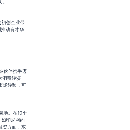
司。
下的初创企业带
计划推动有才华
坡伙伴携手迈
大消费经济
市场经验，可
聚地。在10个
，如印尼网约
在融资方面，东