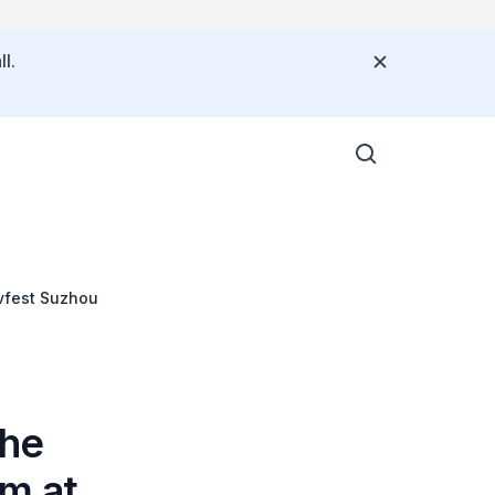
l.
vfest Suzhou
the
m at