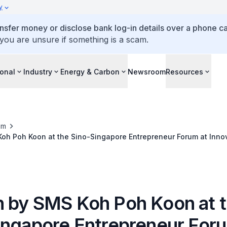
y
ansfer money or disclose bank log-in details over a phone cal
 you are unsure if something is a scam.
ional
Industry
Energy & Carbon
Newsroom
Resources
om
oh Poh Koon at the Sino-Singapore Entrepreneur Forum at Inno
 by SMS Koh Poh Koon at 
ingapore Entrepreneur Foru