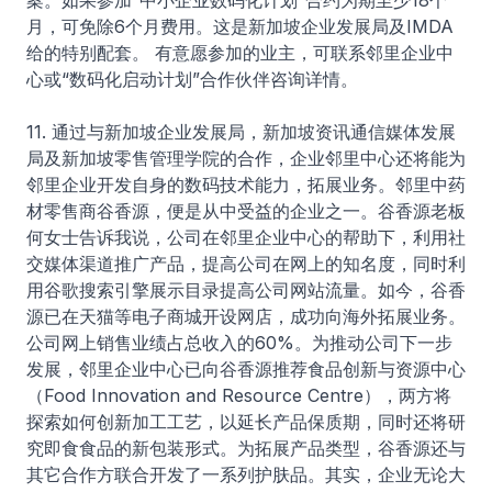
案。如果参加“中小企业数码化计划”合约为期至少18个
月，可免除6个月费用。这是新加坡企业发展局及IMDA
给的特别配套。 有意愿参加的业主，可联系邻里企业中
心或“数码化启动计划”合作伙伴咨询详情。
11. 通过与新加坡企业发展局，新加坡资讯通信媒体发展
局及新加坡零售管理学院的合作，企业邻里中心还将能为
邻里企业开发自身的数码技术能力，拓展业务。邻里中药
材零售商谷香源，便是从中受益的企业之一。谷香源老板
何女士告诉我说，公司在邻里企业中心的帮助下，利用社
交媒体渠道推广产品，提高公司在网上的知名度，同时利
用谷歌搜索引擎展示目录提高公司网站流量。如今，谷香
源已在天猫等电子商城开设网店，成功向海外拓展业务。
公司网上销售业绩占总收入的60%。为推动公司下一步
发展，邻里企业中心已向谷香源推荐食品创新与资源中心
（Food Innovation and Resource Centre），两方将
探索如何创新加工工艺，以延长产品保质期，同时还将研
究即食食品的新包装形式。为拓展产品类型，谷香源还与
其它合作方联合开发了一系列护肤品。其实，企业无论大