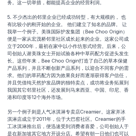
务。这一切举措，都能提高企业的经营利润。
5. 不少杰出的邻里企业已经成功转型，有大规模的， 也
有比较小的刚开始的企业。 他们建立了知名的品牌。 让
我举一个例子。美珠国际护发集团（Bee Choo Origin）
便是一家从宏茂桥邻里社区成长起来的企业。这家公司成
立于2000年，最初在家中以小作坊形式经营。后来，公
司创始人谢美珠女士开始试验各种中草药配方促进头发生
长。这些年来，Bee Choo Origin打造了自己的草本保健
产品系列，并且不断创新产品系列，以迎合不同客户的需
求。他们的草药配方因为效果良好而逐渐获得客户信任，
并且凭借纯天然护发品牌的独特卖点，成功将业务拓展到
我国其它邻里社区，还发展到马来西亚、中国、印尼、香
港和印度等12个海外市场。
另一个例子则是人气冰淇淋专卖店Creamier。这家并冰
淇淋店成立于2011年，位于大巴窑社区。Creamier的手
工冰淇淋推出后，便迅速受到消费者喜爱，公司创始人于
是在新加坡其它地方开设分店。希望有朝一日他们也可以