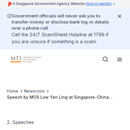
A Singapore Government Agency Website
How to identify
Government officials will never ask you to
transfer money or disclose bank log-in details
over a phone call.
Call the 24/7 ScamShield Helpline at 1799 if
you are unsure if something is a scam.
Home
Newsroom
Speech by MOS Low Yen Ling at Singapore-China
Business Association (SCBA) 52nd Anniversary Gala
Dinner
2. Speeches