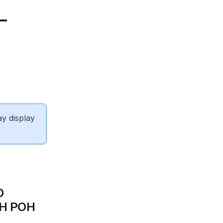
–
ay display
D
H POH