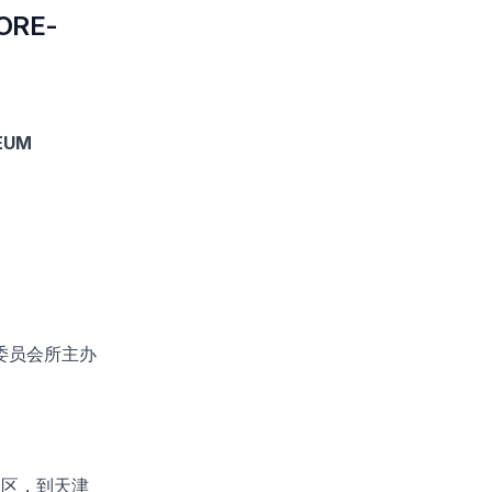
ORE-
EUM
委员会所主办
区，到天津