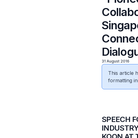
Collab
Singap
Connect
Dialog
31 August 2016
This article
formatting in
SPEECH F
INDUSTRY
KOON AT 