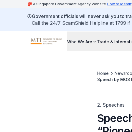
A Singapore Government Agency Website
How to identif
Government officials will never ask you to tr
Call the 24/7 ScamShield Helpline at 1799 if
Who We Are
Trade & Internat
Home
Newsro
Speech by MOS K
Road – Singapore
2. Speeches
Speech
“Pione