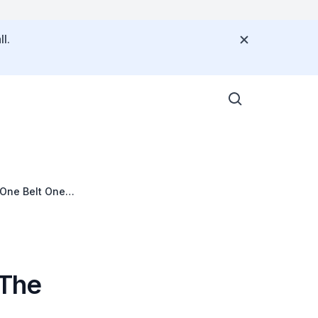
l.
 One Belt One
 The