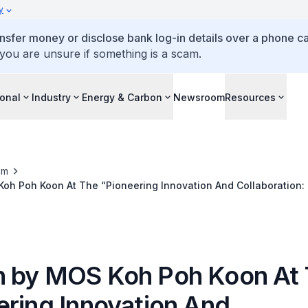
y
ansfer money or disclose bank log-in details over a phone cal
 you are unsure if something is a scam.
ional
Industry
Energy & Carbon
Newsroom
Resources
om
oh Poh Koon At The “Pioneering Innovation And Collaboration:
-China (Chongqing) Connectivity Initiative” Business Dialogue
 by MOS Koh Poh Koon At
ering Innovation And