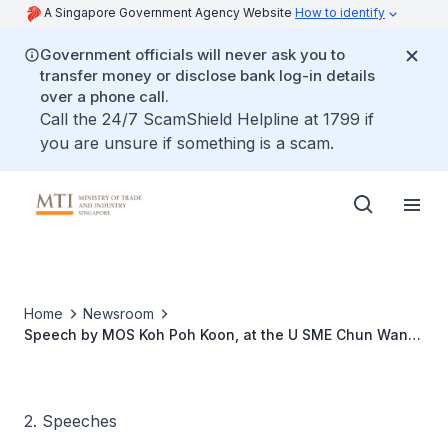
A Singapore Government Agency Website
How to identify
Government officials will never ask you to
transfer money or disclose bank log-in details
over a phone call.
Call the 24/7 ScamShield Helpline at 1799 if
you are unsure if something is a scam.
Home
Newsroom
Speech by MOS Koh Poh Koon, at the U SME Chun Wan,
at Orchid Country Club
2. Speeches