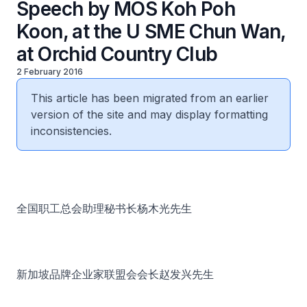
Speech by MOS Koh Poh
Koon, at the U SME Chun Wan,
at Orchid Country Club
2 February 2016
This article has been migrated from an earlier
version of the site and may display formatting
inconsistencies.
全国职工总会助理秘书长杨木光先生
新加坡品牌企业家联盟会会长赵发兴先生