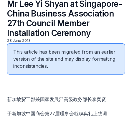
Mr Lee Yi Shyan at Singapore-
China Business Association
27th Council Member
Installation Ceremony
28 June 2013
This article has been migrated from an earlier
version of the site and may display formatting
inconsistencies.
新加坡贸工部兼国家发展部高级政务部长李奕贤
于新加坡中国商会第27届理事会就职典礼上致词