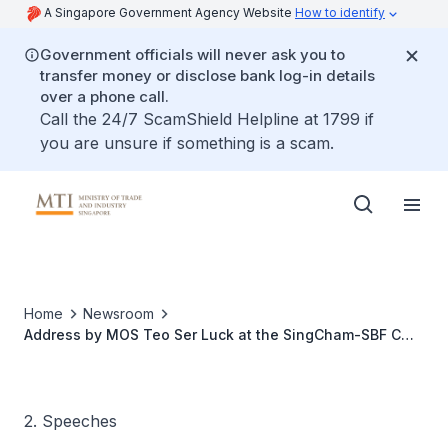
A Singapore Government Agency Website
How to identify
Government officials will never ask you to
transfer money or disclose bank log-in details
over a phone call.
Call the 24/7 ScamShield Helpline at 1799 if
you are unsure if something is a scam.
Home
Newsroom
Address by MOS Teo Ser Luck at the SingCham-SBF CNY
Networking Reception at Orchard Hotel
2. Speeches