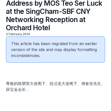
Address by MOS Teo Ser Luck
at the SingCham-SBF CNY
Networking Reception at
Orchard Hotel
2 February 2014
This article has been migrated from an earlier
version of the site and may display formatting
inconsistencies.
尊敬的陈燮荣大使阁下、段洁龙大使阁下、傅春安先生、
薛宝金会长，